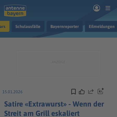
Zum Hauptinhalt springen
ars
Schulausfälle
Bayernreporter
Eilmeldungen
rogramm
Musik & Radio
Podcasts
Nachrichten
Ratgeber
Kontakt
15.01.2026
Teilen
Satire «Extrawurst» - Wenn der
Streit am Grill eskaliert