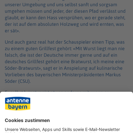
unserer Umgebung und uns selbst sanft und sorgsam
umgehen müssen und jeder, der diesen Pfad verlässt und
glaubt, er kann den Hass versprühen, wo er gerade steht,
der ist auf dem absoluten Holzweg und wird ernten, was
er sät».
Und auch ganz real hat der Schauspieler einen Tipp, was
zu einem guten Grillfest gehört: «Mit Wurst liegt man nie
falsch, die isst der Deutsche immer gerne und auf ein
deutsches Grillfest gehört eine Bratwurst, ich meine eine
Söder-Bratwurst», sagt er in Anspielung auf kulinarische
Vorlieben des bayerischen Ministerpräsidenten Markus
Söder (CSU).
Er selbst bringt meist etwas anderes mit, wenn er
eingeladen wird: «Immer meinen Nudelsalat, der ist der
Hammer, mit viel Mayonnaise, Gürkchen und frischen
Zwiebeln. Fleischwurst muss auch noch rein. Aber den
gibt’s natürlich auch vegan.»