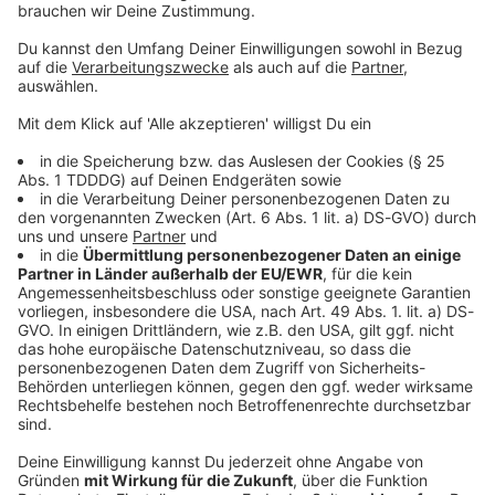
© dpa-infocom, dpa:260115-930-547077/1
DAS KÖNNTE DICH AUCH INTERESSIEREN
Stars
Street Parade: Zürich wird zur riesigen
Tanzfläche