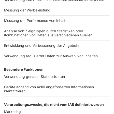
Impressum
Newsletter
Nutzungsbedingungen
Kontakt
Jobs
Studio-Hotline
Presse
Verkehrs-Hotline
Werben
Archiv
ANTENNE BAYERN GROUP
Stiftung ANTENNE BAYERN
hilft
Teilnahmebedingungen