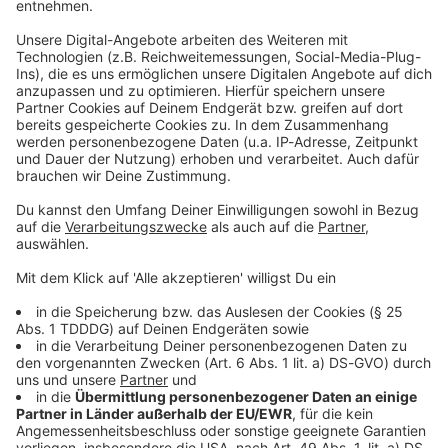
Studio Hotline
Kontaktformular
Sprachnachricht
© dpa-infocom, dpa:260115-930-547085/1
DAS KÖNNTE DICH AUCH INTERESSIEREN
Stars