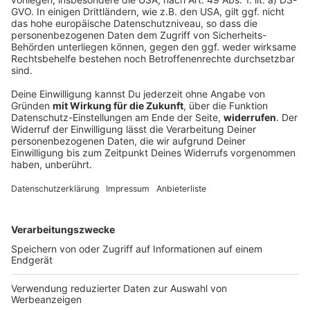
Rock-Legende Glenn Hughes zieht sich von
der Bühne zurück
Er gilt als «The Voice Of Rock» und hat nicht nur mit
Deep Purple die Rock-Musik geprägt und verändert.
Nun muss sich Glenn Hughes vom Bühnenleben
verabschieden und weckt Sorgen bei seinen Fans.
DEINE GEMERKTEN ARTIKEL
Du hast dir noch keine Artikel gemerkt
Markiere sie hierfür mit einem