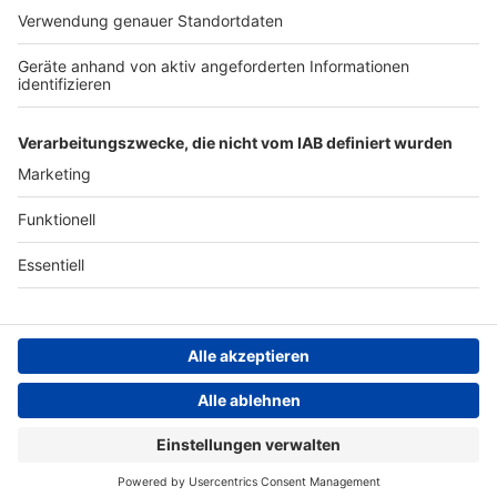
ANTENNE BAYERN GROUP
Stiftung ANTENNE BAYERN
hilft
Teilnahmebedingungen
Grounding Page ANTENNE
BAYERN
Datenschutz­erklärung
Cookie- und Drittanbieter-
einstellungen
Persönliche Datenkontrolle
ANTENNE BAYERN Live
Michael Schulte – 5am