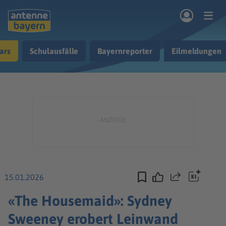
Zum Hauptinhalt springen
ars
Schulausfälle
Bayernreporter
Eilmeldungen
rogramm
Musik & Radio
Podcasts
Nachrichten
Ratgeber
Kontakt
15.01.2026
Teilen
«The Housemaid»: Sydney
Sweeney erobert Leinwand