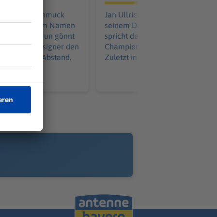
 gemacht, Schmuck
Jan Ullrich wartete lange mit
nd aus seinem Namen
seinem Doping-Geständnis. Heu
geschaffen. Nun gönnt
spricht der einzige deutsche Tou
ravagante Designer den
Champion offen über das Thema
rößten Luxus: Abstand.
Zuletzt in einer ARD-Show.