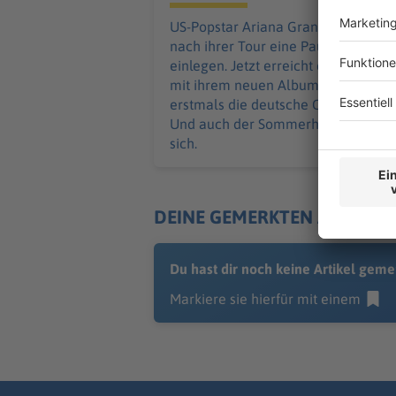
US-Popstar Ariana Grande möchte
nach ihrer Tour eine Pause
einlegen. Jetzt erreicht die Sängerin
mit ihrem neuen Album «petal»
erstmals die deutsche Chartspitze.
Und auch der Sommerhit behauptet
sich.
DEINE GEMERKTEN ARTIKEL
Du hast dir noch keine Artikel geme
Markiere sie hierfür mit einem