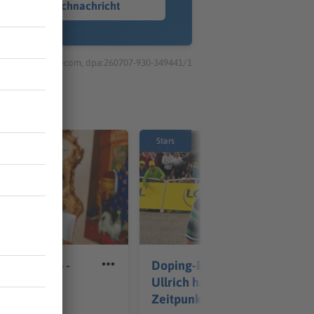
Sprachnachricht
© dpa-infocom, dpa:260707-930-349441/1
Stars
zt mal raus» -
Doping-Beichte zu spät?
ckler sucht
Ullrich hat «den
Zeitpunkt verpasst»