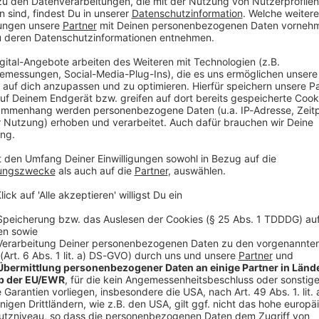
s herausbringen. Die erste Single daraus und das
 veröffentlicht. «Street of Dreams» ist eine
n paar Textzeilen auf Spanisch. «No abandones tus
), singt Frontmann Bono.
in diesem Jahr kommen
s» wurde im Mai in Mexiko-Stadt gedreht. Dort nahm
orld Cup 2026 teil und spielte den neuen Song auf der
tarkregens und Gewitter fiel ein Generator aus.
ern auf den Balkon einer Wohnung eingeladen, wo
 vom langjährigen U2-Weggefährten Garret
 das Erscheinungsdatum wurden zunächst nicht
sem Jahr veröffentlicht werden. Ihr bislang letztes
f Experience», hatten U2 2017 veröffentlicht. 2023
ufnahmen älterer U2-Lieder. Im Februar erschiene die