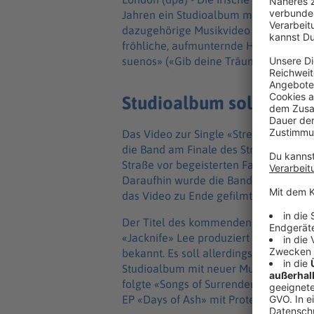
Jahren ein Studioalbum mit neuen Song
dazugehörige Musikvideo haben U2 jetzt
fröhliche, aufmunternde Hymne mit ei
suenos» («Gib deine Träume nicht auf»
Studioalbum soll noch 
Das Video zur Single «Street of Dream
die Band am Finale des Street Child W
Straße vor begeisterten Fans. Wegen S
Daraufhin wurde die Band von Anwohn
das Video zu Ende gefilmt wurde.
Der Titel des kommenden Albums, das
«Jacknife» Lee produziert wurde, und
bekannt. Es soll allerdings noch in die
Studioalbum mit neuer Musik, «Songs o
folgte «Songs of Surrender» mit Neua
EP «Days of Ash» mit Protestsongs.