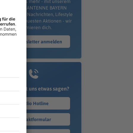
erpass' nichts mehr - mit unserem
kostenlosen ANTENNE BAYERN
wsletter. Ob Nachrichten, Lifestyle
er unsere neuesten Aktionen - wir
informieren dich.
Zum Newsletter anmelden
Du möchtest uns etwas sagen?
Studio Hotline
Kontaktformular