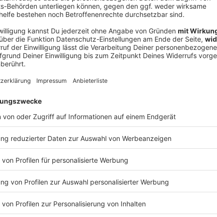
V
Ne
od
ahr 50. Jubiläum
ono, Gitarrist The Edge, Bassist Adam Clayton und
t. Die Band hat bislang 15 Studioalben veröffentlicht,
t und zahlreiche Auszeichnungen erhalten - darunter
ten Songs zählen «I Still Haven't Found What I'm