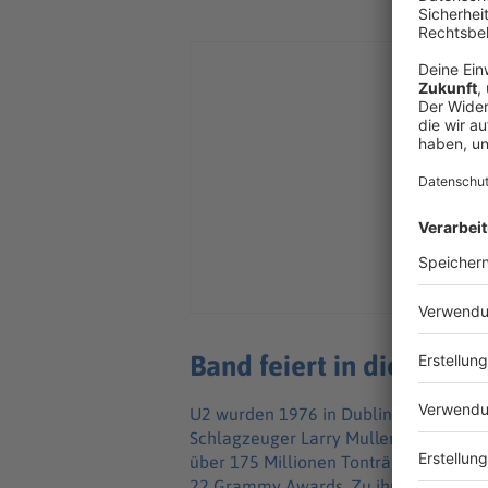
Band feiert in diesem J
U2 wurden 1976 in Dublin von Sänger B
Schlagzeuger Larry Mullen Jr. gegründe
über 175 Millionen Tonträger verkauf
22 Grammy Awards. Zu ihren berühmtes