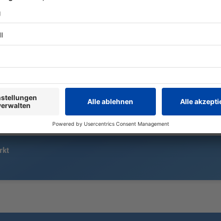
Der Mord an einer britischen
Er hat Mode
Studentin machte Schlagzeilen in
entworfen u
aller Welt. Die damals Verdächtigte
eine Marke 
arbeitet den Prozess gegen sie in
sich der ext
einer Comedy-Show auf. Bei der
vielleicht g
Familie kommt das gar nicht gut an.
Ein Besuch.
rkt