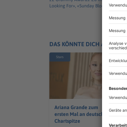
Looking For», «Sunday Bloody Sunday»
DAS KÖNNTE DICH AUCH IN
Stars
Ariana Grande zum
ersten Mal an deutscher
Chartspitze