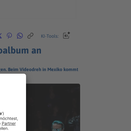
KI-Tools:
ioalbum an
olgen. Beim Videodreh in Mexiko kommt