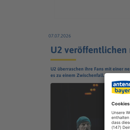
07.07.2026
U2 veröffentlichen
U2 überraschen ihre Fans mit einer ne
es zu einem Zwischenfall.