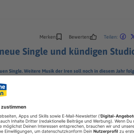
Merken:
Bewerten:
Teilen:
 neue Single und kündigen Stud
uen Single. Weitere Musik der Iren soll noch in diesem Jahr f