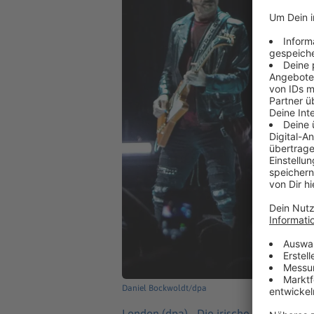
Daniel Bockwoldt/dpa
London (dpa) -
Die irische Rockband U