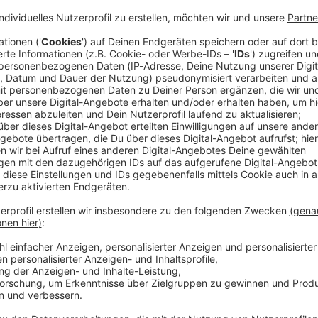
2 («With or Without You») wird erstmals seit neun