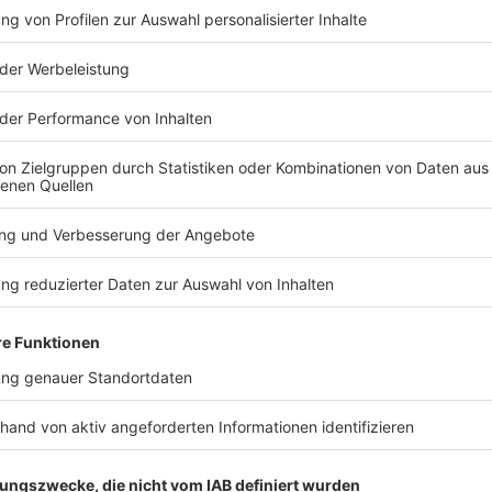
 und «Beautiful Day».
TERESSIEREN
Stars
Stars
Schwester von
«Ich bin jet
Mordopfer empört über
Harald Glöö
Amanda Knox
das Weite