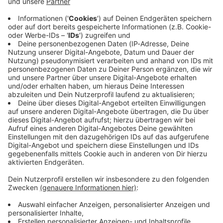
Immer auf dem Laufenden
bleiben!
Verpass' nichts mehr - mit unserem kostenlosen
ANTENNE BAYERN Newsletter. Ob Nachrichten,
Lifestyle oder unsere neuesten Aktionen - wir
informieren dich.
Zum Newsletter anmelden