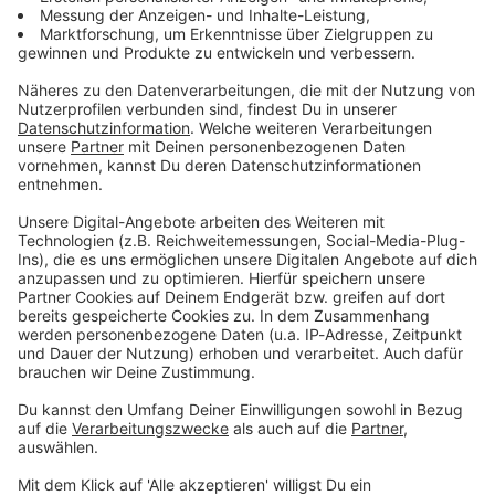
Du möchtest uns etwas sagen?
Studio Hotline
Kontaktformular
Sprachnachricht
© dpa-infocom, dpa:260124-930-592184/1
DAS KÖNNTE DICH AUCH INTERESSIEREN