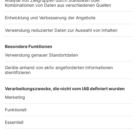
Jobs
Studio-Hotline
Presse
Verkehrs-Hotline
Werben
Archiv
ANTENNE BAYERN GROUP
Stiftung ANTENNE BAYERN
hilft
Teilnahmebedingungen
Grounding Page ANTENNE
BAYERN
Datenschutz­erklärung