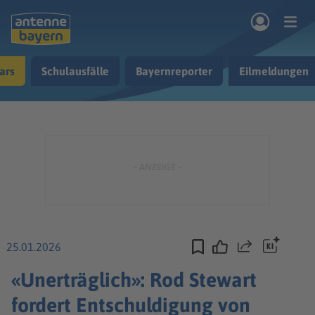
Zum Hauptinhalt springen
ars
Schulausfälle
Bayernreporter
Eilmeldungen
rogramm
Musik & Radio
Podcasts
Nachrichten
Ratgeber
Kontakt
25.01.2026
Teilen
«Unerträglich»: Rod Stewart
fordert Entschuldigung von