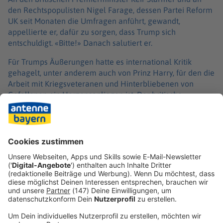
den Rechtspopulisten Nigel Farage, dessen Partei Reform
UK seit Monaten die Umfragen anführt, gewandt,
appellierte er, dafür zu sorgen, dass Trump sich
entschuldigt. «Bitte!» Danach salutiert er.
Für Trumps Äußerungen hatte es international Kritik
gehagelt, unter anderem auch von Prinz Harry, für den die
Arbeit mit Kriegsveteranen und Hinterbliebenen von
Gefallenen ein Herzensanliegen ist. Der britische
Premierminister Starmer kritisierte die Äußerungen
Trumps als «beleidigend» und «entsetzlich». Wenn er
selbst sich derart falsch ausgedrückt hätte, würde er sich
entschuldigen, sagte er.