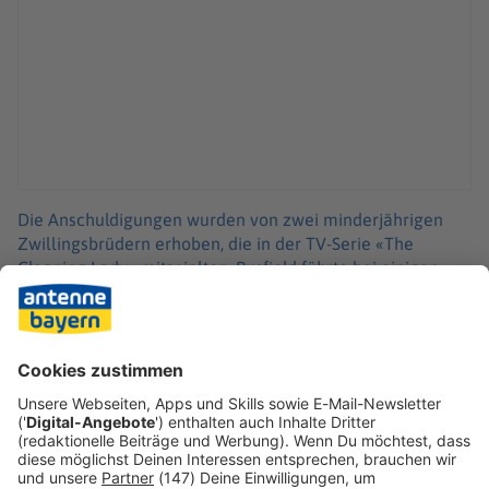
Die Anschuldigungen wurden von zwei minderjährigen
Zwillingsbrüdern erhoben, die in der TV-Serie «The
Cleaning Lady» mitspielten. Busfield führte bei einigen
Folgen Regie. Die Drama-Serie wurde in den USA von
2022 bis 2025 ausgestrahlt. Nach Angaben der Ermittler
sollen die heute elfjährigen Jungen über sexuelle
Übergriffe am Set der Fernsehserie berichtet haben.