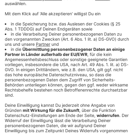
DAS KÖNNTE DICH AUCH INTERESSIEREN
Stars
Heidi Klum wechselt mit «HeidiFest» zu RTL
Bisher lief das «HeidiFest» bei ProSieben, jetzt zieht
Heidi Klum mit ihrer Show zu RTL um. Was hinter dem
Senderwechsel steckt.