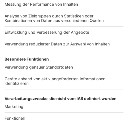
Nutzungsbedingungen
Kontakt
Jobs
Studio-Hotline
Presse
Verkehrs-Hotline
Werben
Archiv
ANTENNE BAYERN GROUP
Stiftung ANTENNE BAYERN
hilft
Teilnahmebedingungen
Grounding Page ANTENNE
BAYERN