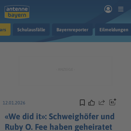
Zum Hauptinhalt springen
ars
Schulausfälle
Bayernreporter
Eilmeldungen
rogramm
Musik & Radio
Podcasts
Nachrichten
Ratgeber
Kontakt
12.01.2026
Teilen
«We did it»: Schweighöfer und
Ruby O. Fee haben geheiratet