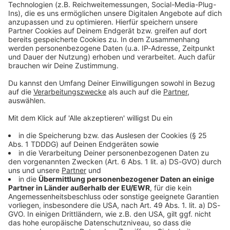
Kontaktformular
Sprachnachricht
© dpa-infocom, dpa:260112-930-534399/1
DAS KÖNNTE DICH AUCH INTERESSIEREN
Stars