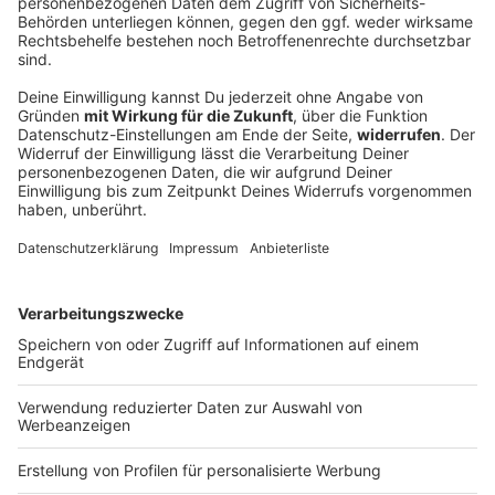
Heidi Klum wechselt mit «HeidiFest» zu RTL
Bisher lief das «HeidiFest» bei ProSieben, jetzt zieht
Heidi Klum mit ihrer Show zu RTL um. Was hinter dem
Senderwechsel steckt.
DEINE GEMERKTEN ARTIKEL
Du hast dir noch keine Artikel gemerkt
Markiere sie hierfür mit einem