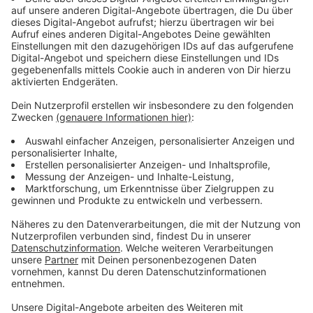
Immer auf dem Laufenden
bleiben!
Verpass' nichts mehr - mit unserem kostenlosen
ANTENNE BAYERN Newsletter. Ob Nachrichten,
Lifestyle oder unsere neuesten Aktionen - wir
informieren dich.
Zum Newsletter anmelden
Du möchtest uns etwas sagen?
Studio Hotline