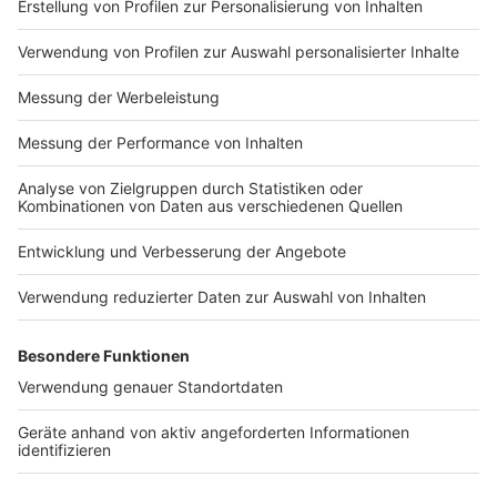
Impressum
Newsletter
Nutzungsbedingungen
Kontakt
Jobs
Studio-Hotline
Presse
Verkehrs-Hotline
Werben
Archiv
ANTENNE BAYERN GROUP
Stiftung ANTENNE BAYERN
hilft