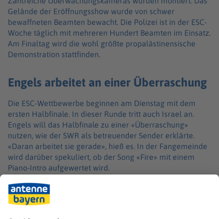
Zahlreiche Überwachungskameras wurden montiert. Das
Gelände der Eröffnungsshow wurde von schwer
bewaffneten Beamten bewacht. Die Polizei ist in der ESC-
Woche täglich mit mehreren Hundert Beamten im Einsatz.
Am Finaltag wird die wohl größte propalästinensische
Demonstration stattfinden.
Engels arbeitet an einer Überraschung
Die ESC-Wettbewerbe beginnen am Dienstag mit dem
ersten Halbfinale. In dieser Runde tritt auch Israel an.
Engels will das Halbfinale zu einer «Überraschung»
nutzen, wie der SWR als betreuender Sender erklärte.
«Daran arbeitet sie gerade», hieß es. In der Fangemeinde
wird darüber spekuliert, ob der Song «Fire» mit einem
Piano-Intro aufgewertet wird.
Nach dem Sieg des Countertenors JJ in Basel ist Wien zum
dritten Mal Ort des Musik-Spektakels. Diesmal schickt
Österreich den 19 Jahre alten Sänger Cosmó mit dem
Song «Tanzschein» ins Rennen.