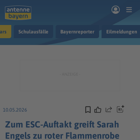
Zum Hauptinhalt springen
ars
Schulausfälle
Bayernreporter
Eilmeldungen
rogramm
Musik & Radio
Podcasts
Nachrichten
Ratgeber
Kontakt
10.05.2026
Teilen
Zum ESC-Auftakt greift Sarah
Engels zu roter Flammenrobe