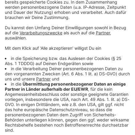
Sprachnachricht
© dpa-infocom, dpa:260510-930-61734/1
DAS KÖNNTE DICH AUCH INTERESSIEREN
Stars