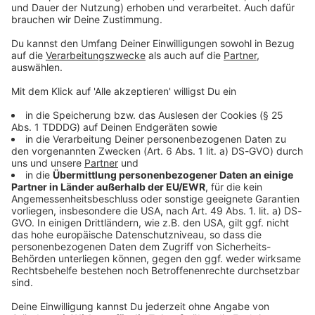
24.06.2026 22:00 / 32min
Sie ist gesund, nahrhaft und dem Eindruck nach
auf immer mehr Speisekarten zu lesen: Die
Milzwurst. Erlebt der Klassiker eine neue Blüte?
24.06.2026 22:00 / 32min
Die Bayerische Verfassung
“Angesichts des
Trümmerfeldes, zu dem
Audiotitel - Die Bayerische Verfassung
eine Staats- und
Gesellschaftsordnung ohne
Gott, ohne Gewissen und
ohne Achtung vor der
Würde des Menschen die
Überlebenden des zweiten