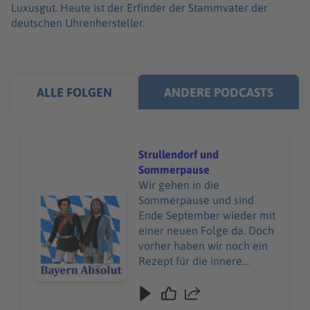
Luxusgut. Heute ist der Erfinder der Stammvater der
deutschen Uhrenhersteller.
ALLE FOLGEN
ANDERE PODCASTS
Strullendorf und
Sommerpause
Wir gehen in die
Audiotitel - Strullendorf und Sommerpause
Sommerpause und sind
Ende September wieder mit
einer neuen Folge da. Doch
vorher haben wir noch ein
Rezept für die innere
Abkühlung an warmen
Tagen und einen
Erlebnisbericht aus