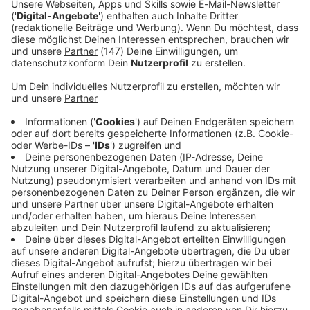
bis heute jeder kennt, wie:
08.07.2026 22:00 / 40min
„Mögen hätt’ i schon wollen,
aber dürfen hab i mi ned
Der Karl Valentin ist der Schreiner aus der Au,
getraut.“
der die deutsche Sprache in ihre Einzelteile
zerlegt hat, mit der Liesl Karlstadt das
legendärste Duo der Kabarett-Geschichte bildete
und Sätze gesagt hat, die bis heute jeder kennt,
wie: „Mögen hätt’ i schon wollen, aber dürfen
hab i mi ned getraut.“
08.07.2026 22:00 / 40min
Servus, Sklave!
Servus kommt aus dem
Lateinischen und heißt
Audiotitel - Servus, Sklave!
Sklave oder Diener. In
Bayern ist es eine
umgangssprachliche
Begrüßung. Aber heißt das
jetzt, wir nennen uns