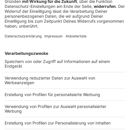
Weltkrieges geführt hat, in
17.06.2026 22:00 / 37min
dem festen Entschlusse,
den kommenden deutschen
“Angesichts des Trümmerfeldes, zu dem eine
Geschlechtern die
Staats- und Gesellschaftsordnung ohne Gott,
Segnungen des Friedens,
ohne Gewissen und ohne Achtung vor der Würde
der Menschlichkeit und des
des Menschen die Überlebenden des zweiten
Rechtes dauernd zu
Weltkrieges geführt hat, in dem festen
sichern, gibt sich das
Entschlusse, den kommenden deutschen
Bayerische Volk, eingedenk
Geschlechtern die Segnungen des Friedens, der
seiner mehr als
Menschlichkeit und des Rechtes dauernd zu
17.06.2026 22:00 / 37min
tausendjährigen
sichern, gibt sich das Bayerische Volk, eingedenk
Geschichte, nachstehende
seiner mehr als tausendjährigen Geschichte,
demokratische Verfassung.”
nachstehende demokratische Verfassung.”
Zeige weitere Folgen