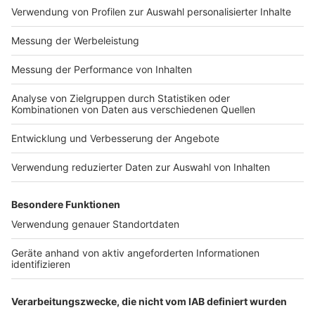
Impressum
Newsletter
Nutzungsbedingungen
Kontakt
Jobs
Studio-Hotline
Presse
Verkehrs-Hotline
Werben
Archiv
ANTENNE BAYERN GROUP
Stiftung ANTENNE BAYERN
hilft
Teilnahmebedingungen