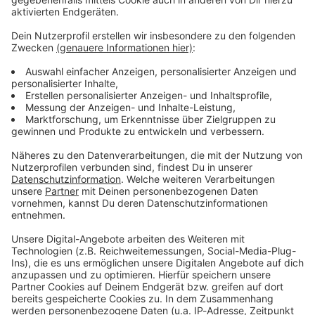
gegenseitig einen Sklaven?
01.07.2026 22:00 / 23min
Servus kommt aus dem Lateinischen und heißt
Sklave oder Diener. In Bayern ist es eine
umgangssprachliche Begrüßung. Aber heißt das
jetzt, wir nennen uns gegenseitig einen Sklaven?
01.07.2026 22:00 / 23min
Die Milzwurst - ein
Klassiker
Sie ist gesund, nahrhaft und
Audiotitel - Die Milzwurst - ein Klassiker
dem Eindruck nach auf
immer mehr Speisekarten
zu lesen: Die Milzwurst.
Erlebt der Klassiker eine
neue Blüte?