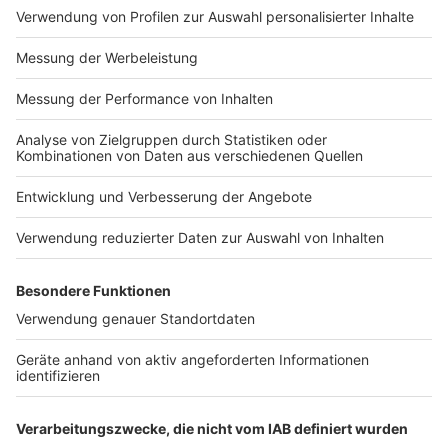
Impressum
Newsletter
Nutzungsbedingungen
Kontakt
Jobs
Studio-Hotline
Presse
Verkehrs-Hotline
Werben
Archiv
ANTENNE BAYERN GROUP
Stiftung ANTENNE BAYERN
hilft
Teilnahmebedingungen