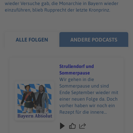
wieder Versuche gab, die Monarchie in Bayern wieder
einzuführen, blieb Rupprecht der letzte Kronprinz.
ALLE FOLGEN
ANDERE PODCASTS
Strullendorf und
Sommerpause
Wir gehen in die
Audiotitel - Strullendorf und Sommerpause
Sommerpause und sind
Ende September wieder mit
einer neuen Folge da. Doch
vorher haben wir noch ein
Rezept für die innere
Abkühlung an warmen
Tagen und einen
Erlebnisbericht aus