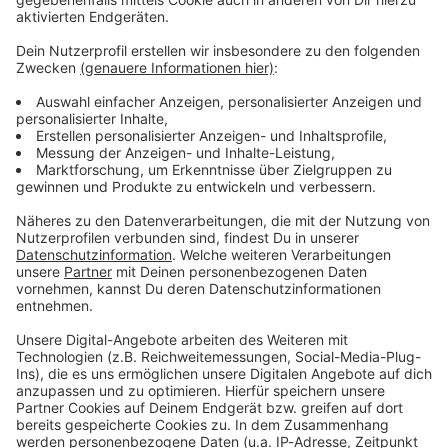
gegenseitig einen Sklaven?
01.07.2026 22:00 / 23min
Servus kommt aus dem Lateinischen und heißt
Sklave oder Diener. In Bayern ist es eine
umgangssprachliche Begrüßung. Aber heißt das
jetzt, wir nennen uns gegenseitig einen Sklaven?
01.07.2026 22:00 / 23min
Die Milzwurst - ein
Klassiker
Sie ist gesund, nahrhaft und
Audiotitel - Die Milzwurst - ein Klassiker
dem Eindruck nach auf
immer mehr Speisekarten
zu lesen: Die Milzwurst.
Erlebt der Klassiker eine
neue Blüte?