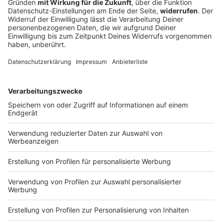
Weltkrieges geführt hat, in
17.06.2026 22:00 / 37min
dem festen Entschlusse,
den kommenden deutschen
“Angesichts des Trümmerfeldes, zu dem eine
Geschlechtern die
Staats- und Gesellschaftsordnung ohne Gott,
Segnungen des Friedens,
ohne Gewissen und ohne Achtung vor der Würde
der Menschlichkeit und des
des Menschen die Überlebenden des zweiten
Rechtes dauernd zu
Weltkrieges geführt hat, in dem festen
sichern, gibt sich das
Entschlusse, den kommenden deutschen
Bayerische Volk, eingedenk
Geschlechtern die Segnungen des Friedens, der
seiner mehr als
Menschlichkeit und des Rechtes dauernd zu
17.06.2026 22:00 / 37min
tausendjährigen
sichern, gibt sich das Bayerische Volk, eingedenk
Geschichte, nachstehende
seiner mehr als tausendjährigen Geschichte,
demokratische Verfassung.”
nachstehende demokratische Verfassung.”
Zeige weitere Folgen