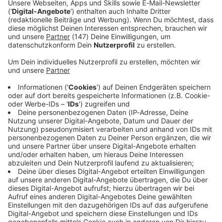
bis heute jeder kennt, wie:
08.07.2026 22:00 / 40min
„Mögen hätt’ i schon wollen,
aber dürfen hab i mi ned
Der Karl Valentin ist der Schreiner aus der Au,
getraut.“
der die deutsche Sprache in ihre Einzelteile
zerlegt hat, mit der Liesl Karlstadt das
legendärste Duo der Kabarett-Geschichte bildete
und Sätze gesagt hat, die bis heute jeder kennt,
wie: „Mögen hätt’ i schon wollen, aber dürfen
hab i mi ned getraut.“
08.07.2026 22:00 / 40min
Servus, Sklave!
Servus kommt aus dem
Lateinischen und heißt
Audiotitel - Servus, Sklave!
Sklave oder Diener. In
Bayern ist es eine
umgangssprachliche
Begrüßung. Aber heißt das
jetzt, wir nennen uns