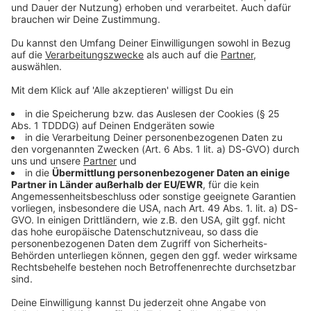
24.06.2026 22:00 / 32min
Sie ist gesund, nahrhaft und dem Eindruck nach
auf immer mehr Speisekarten zu lesen: Die
Milzwurst. Erlebt der Klassiker eine neue Blüte?
24.06.2026 22:00 / 32min
Die Bayerische Verfassung
“Angesichts des
Trümmerfeldes, zu dem
Audiotitel - Die Bayerische Verfassung
eine Staats- und
Gesellschaftsordnung ohne
Gott, ohne Gewissen und
ohne Achtung vor der
Würde des Menschen die
Überlebenden des zweiten