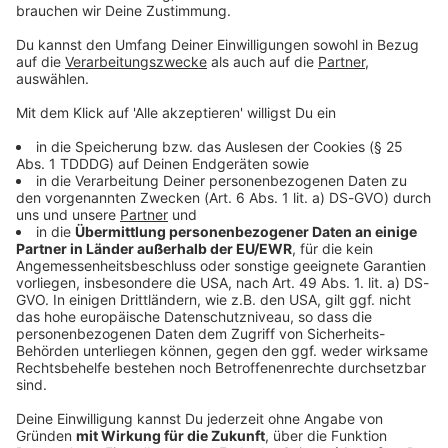
einen Überblick zusammengestellt, welche
Kürbissorten ihr mit Schale essen könnt und welche
ihr lieber schälen solltet.
DAS KÖNNTE DICH AUCH INTERESSIEREN
Lifestyle
Hauptspeise: Überbackener Pfannkuchen mit
grünem Spargel