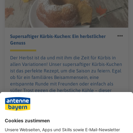
Supersaftiger Kürbis-Kuchen: Ein herbstlicher
Genuss
Der Herbst ist da und mit ihm die Zeit für Kürbis in
allen Variationen! Unser supersaftiger Kürbis-Kuchen
ist das perfekte Rezept, um die Saison zu feiern. Egal
ob für ein familiäres Beisammensein, eine
entspannte Runde mit Freunden oder einfach als
süßer Trost gegen die herbstliche Kühle – dieser
Kuchen verspricht puren Genuss. Folge unserer
einfachen Schritt-für-Schritt-Anleitung und bringe ein
Stück Herbstzauber in deine Küche.