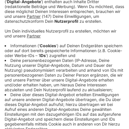
Kürbis-Käs-Spätzle: Das perfekte
Herbstrezept
Wer kann schon Käs-Spätzle widerstehen?
Wahrscheinlich niemand! Und wenn du denkst, es
geht nicht besser, haben wir eine Überraschung für
dich: Unsere Kürbis-Käs-Spätzle bringen eine
herbstliche Note in dieses klassische Gericht und
machen es noch unwiderstehlicher. Perfekt
abgerundet mit einer Portion Gemüse, ist dieses
Rezept nicht nur lecker, sondern auch nahrhaft. Viel