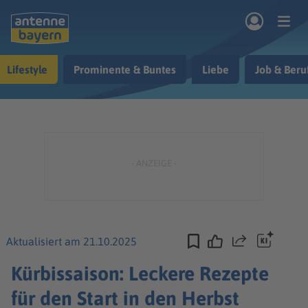
Zum Hauptinhalt springen
Lifestyle
Prominente & Buntes
Liebe
Job & Beru
rogramm
Musik & Radio
Podcasts
Nachrichten
Ratgeber
Kontakt
Aktualisiert am 21.10.2025
Teilen
Kürbissaison: Leckere Rezepte
für den Start in den Herbst