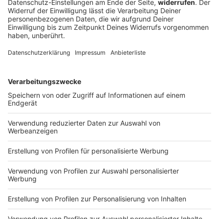
Pfannkuchen sind immer süß? Falsch gedacht, unser
Pfannkuchen ist deftig lecker mit grünem Spargel und
mediterran mit Parmesan überbacken.
DEINE GEMERKTEN ARTIKEL
Du hast dir noch keine Artikel gemerkt
Markiere sie hierfür mit einem