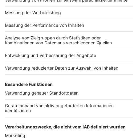
Impressum
Newsletter
Nutzungsbedingungen
Kontakt
Jobs
Studio-Hotline
Presse
Verkehrs-Hotline
Werben
Archiv
ANTENNE BAYERN GROUP
Stiftung ANTENNE BAYERN
hilft
Teilnahmebedingungen